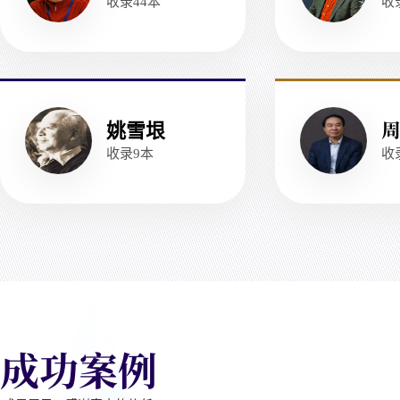
收录
44
本
收
姚雪垠
收录
9
本
收
成功案例