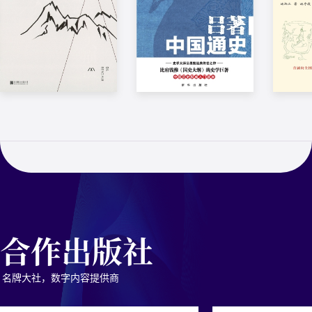
代表作
第六届茅盾文学奖、...
土...
世...
大崩溃
吕著中国通史
楚辞
都梁
吕思勉著
汤炳正
都梁“家国五部曲”之
《吕著中国通史》是吕
梁启超
一。都梁力作,舒适
思勉先生史学论著的
凡为中
阅...
一...
有...
合作出版社
名牌大社，数字内容提供商