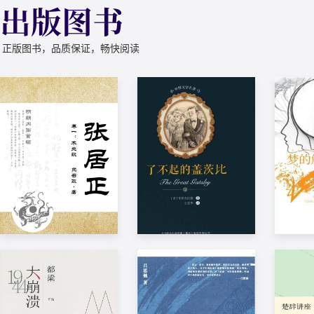
出版图书
正版图书，品质保证，畅快阅读
张居正 卷一：木兰
了不起的盖茨比
梦的
歌
(美)菲茨杰拉德著
(奥)
德著
熊召政
一次偶然的机会，穷职
本书是
获“五个一工程”奖、获
员尼克闯入了挥金如